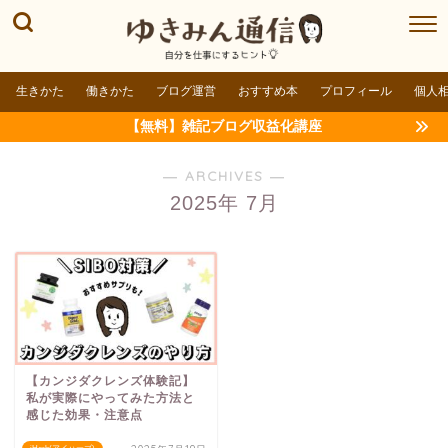
生きかた
働きかた
ブログ運営
おすすめ本
プロフィール
個人
【無料】雑記ブログ収益化講座
― ARCHIVES ―
2025年 7月
【カンジダクレンズ体験記】
私が実際にやってみた方法と
感じた効果・注意点