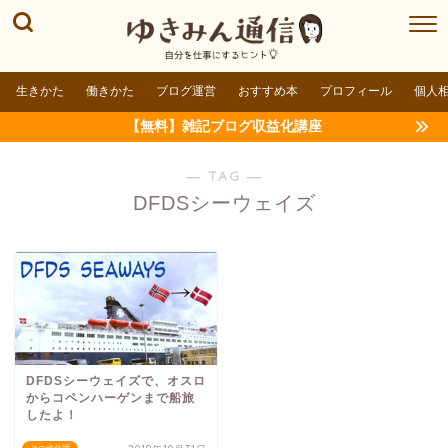
生きかた
働きかた
ブログ運営
おすすめ本
プロフィール
個人
【無料】雑記ブログ収益化講座
― TAG ―
DFDSシーウェイズ
DFDSシーウェイズで、オスロ
からコペンハーゲンまで船旅
したよ！