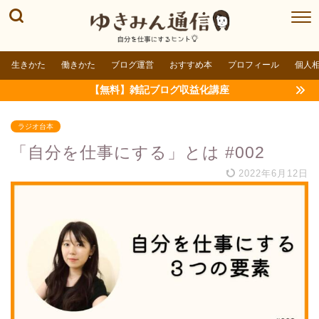
生きかた
働きかた
ブログ運営
おすすめ本
プロフィール
個人
【無料】雑記ブログ収益化講座
ラジオ台本
「自分を仕事にする」とは #002
2022年6月12日