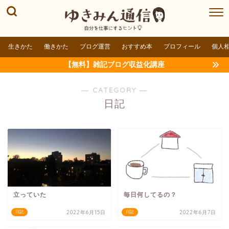
生きかた
働きかた
ブログ運営
おすすめ本
プロフィール
個人
【無料】雑記ブログ収益化講座
― CATEGORY ―
日記
立っていた
毎日何してるの？
2022年6月15日
2022年6月7日
日記
日記