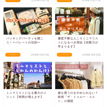
2020年10月7日
2018年10月27日
ミニマリスト
ミニマリスト
パッキングパーティを開こ
優柔不断な人こそミニマリス
う！〜パレートの法則〜
トになるべき理由【決断力が
早まります】
2018年10月15日
2018年10月10日
ミニマリスト
ミニマリスト
ミニマリストになる最大のメ
服を買うのをやめられない？
リット【時間が増えます】
映画「ザ・トゥルー・コス
ト」の感想