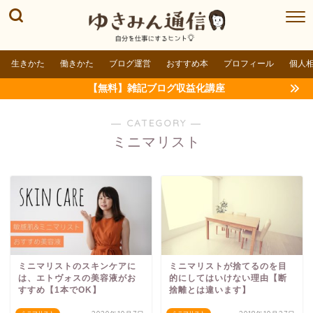
生きかた
働きかた
ブログ運営
おすすめ本
プロフィール
個人
【無料】雑記ブログ収益化講座
― CATEGORY ―
ミニマリスト
ミニマリストのスキンケアに
ミニマリストが捨てるのを目
は、エトヴォスの美容液がお
的にしてはいけない理由【断
すすめ【1本でOK】
捨離とは違います】