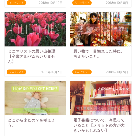
2018年10月10日
2018年10月8日
ミニマリスト
ミニマリスト
ミニマリストの思い出整理
買い物で一目惚れした時に、
【卒業アルバムもいりませ
考えたいこと。
ん】
2018年10月5日
2018年10月5日
ミニマリスト
ミニマリスト
どこから来たの？を考えよ
電子書籍について、今思って
う。
いること【メリットの方が大
きいかもしれない】