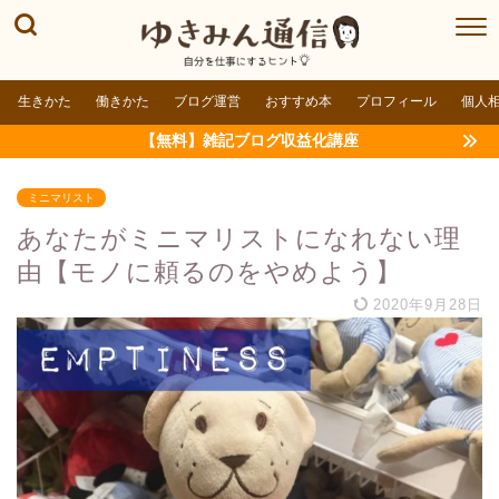
生きかた
働きかた
ブログ運営
おすすめ本
プロフィール
個人
【無料】雑記ブログ収益化講座
ミニマリスト
あなたがミニマリストになれない理
由【モノに頼るのをやめよう】
2020年9月28日