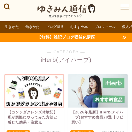
生きかた
働きかた
ブログ運営
おすすめ本
プロフィール
個人
【無料】雑記ブログ収益化講座
― CATEGORY ―
iHerb(アイハーブ)
【カンジダクレンズ体験記】
【2026年最新】iHerb(アイハ
私が実際にやってみた方法と
ーブ)おすすめ食品28選【リピ
感じた効果・注意点
買い】