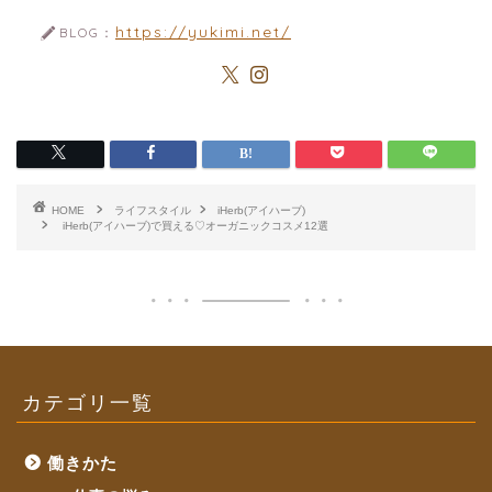
https://yukimi.net/
BLOG：
HOME
ライフスタイル
iHerb(アイハーブ)
iHerb(アイハーブ)で買える♡オーガニックコスメ12選
カテゴリ一覧
働きかた