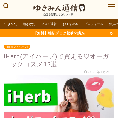
生きかた
働きかた
ブログ運営
おすすめ本
プロフィール
個人
【無料】雑記ブログ収益化講座
iHerb(アイハーブ)
iHerb(アイハーブ)で買える♡オーガ
ニックコスメ12選
2025年1月26日