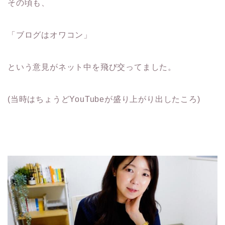
その頃も、
「ブログはオワコン」
という意見がネット中を飛び交ってました。
(当時はちょうどYouTubeが盛り上がり出したころ)