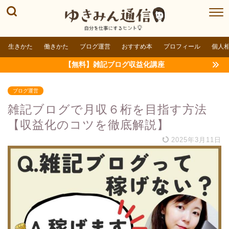
生きかた
働きかた
ブログ運営
おすすめ本
プロフィール
個人
【無料】雑記ブログ収益化講座
ブログ運営
雑記ブログで月収６桁を目指す方法
【収益化のコツを徹底解説】
2025年3月11日