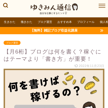
生きかた
働きかた
ブログ運営
おすすめ本
プロフィール
個人
【無料】雑記ブログ収益化講座
ブログ運営
【月6桁】ブログは何を書く？稼ぐに
はテーマより「書き方」が重要！
2022年11月23日