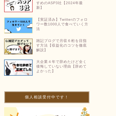
すめのASP3社【2024年最
新】
【実証済み】Twitterのフォロ
ワー数1000人で食べていく方
法
雑記ブログで月収６桁を目指
す方法【収益化のコツを徹底
解説】
大企業４年で辞めたけど全く
後悔していない理由【辞めて
よかった】
個人相談受付中です！