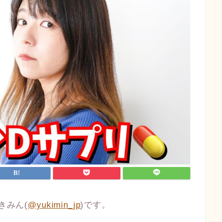
きみん(
@yukimin_jp
)です。