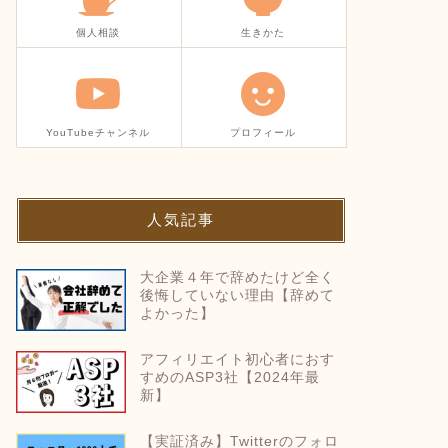
個人相談
生きかた
YouTubeチャンネル
プロフィール
人気記事
大企業４年で辞めたけど全く
後悔していない理由【辞めて
よかった】
アフィリエイト初心者におす
すめのASP3社【2024年最
新】
【実証済み】Twitterのフォロ