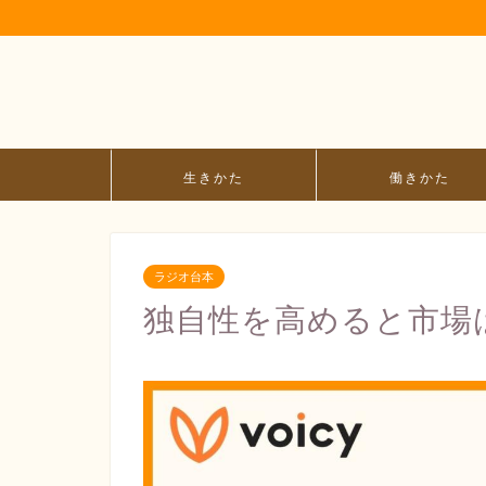
生きかた
働きかた
ラジオ台本
独自性を高めると市場は