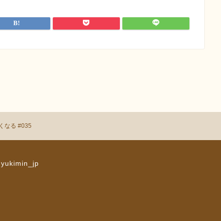
る #035
 yukimin_jp