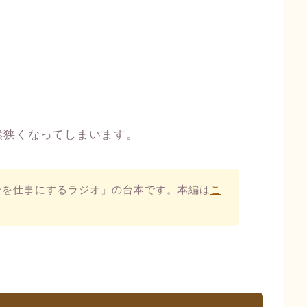
然狭くなってしまいます。
分を仕事にするラジオ」の台本です。本編は
こ
。