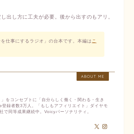
だし出し方に工夫が必要。後から出すのもアリ。
分を仕事にするラジオ」の台本です。本編は
こ
。
ABOUT ME
ト」をコンセプトに「自分らしく働く・関わる・生き
ube登録者数3万人。「もしもアフィリエイト」ダイヤモ
社で同等成果継続中。Voicyパーソナリティ。