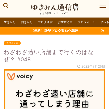
生きかた
働きかた
ブログ運営
おすすめ本
プロフィール
個人
【無料】雑記ブログ収益化講座
ラジオ台本
わざわざ遠い店舗まで行くのはな
ぜ？ #048
2022年7月25日