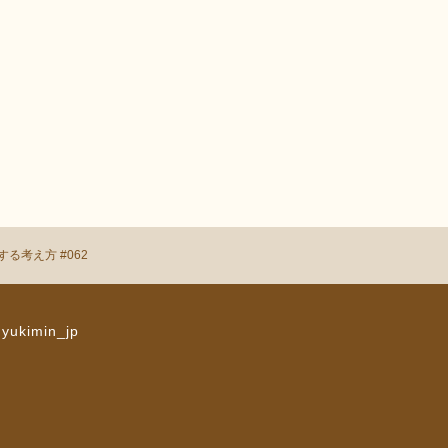
る考え方 #062
 yukimin_jp