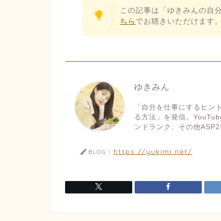
この記事は「ゆきみんの自
ちら
でお聴きいただけます
ゆきみん
「自分を仕事にするヒン
る方法」を発信。YouT
ンドランク、その他ASP2
https://yukimi.net/
BLOG：