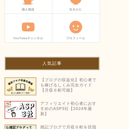
個人相談
生きかた
YouTubeチャンネル
プロフィール
人気記事
【ブログの収益化】初心者で
も稼げるしくみ完全ガイド
【月収６桁可能】
アフィリエイト初心者におす
すめのASP3社【2024年最
新】
雑記ブログで月収６桁を目指