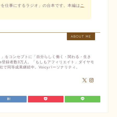
分を仕事にするラジオ」の台本です。本編は
こ
。
ABOUT ME
ト」をコンセプトに「自分らしく働く・関わる・生き
ube登録者数3万人。「もしもアフィリエイト」ダイヤモ
社で同等成果継続中。Voicyパーソナリティ。