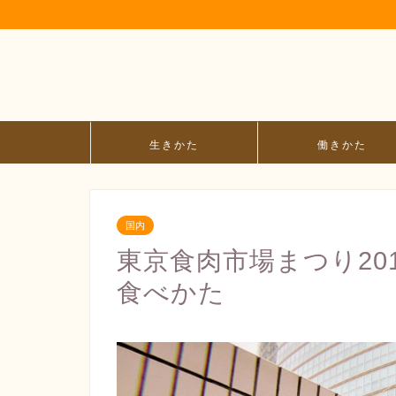
生きかた
働きかた
国内
東京食肉市場まつり20
食べかた