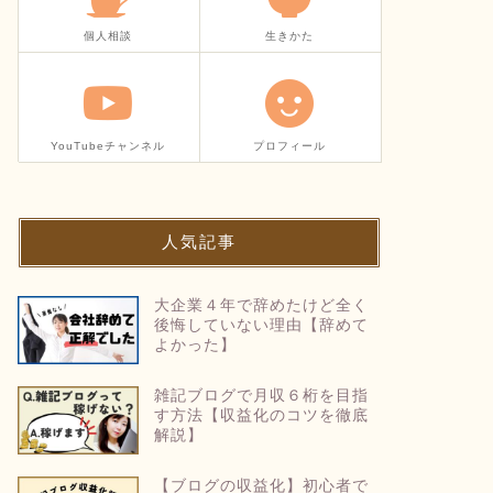
個人相談
生きかた
YouTubeチャンネル
プロフィール
人気記事
大企業４年で辞めたけど全く
後悔していない理由【辞めて
よかった】
雑記ブログで月収６桁を目指
す方法【収益化のコツを徹底
解説】
【ブログの収益化】初心者で