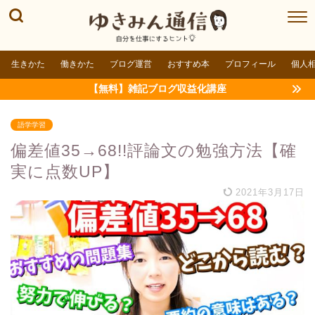
生きかた
働きかた
ブログ運営
おすすめ本
プロフィール
個人
【無料】雑記ブログ収益化講座
語学学習
偏差値35→68!!評論文の勉強方法【確
実に点数UP】
2021年3月17日