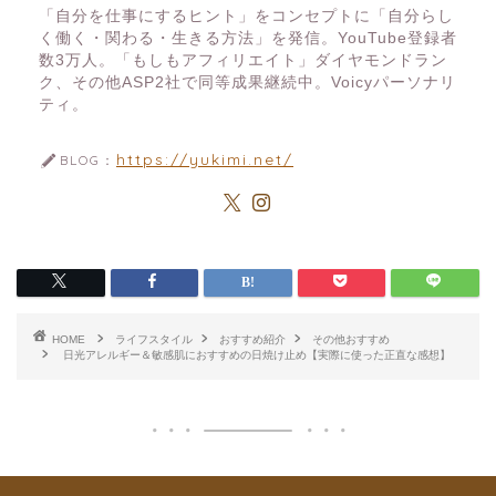
「自分を仕事にするヒント」をコンセプトに「自分らし
く働く・関わる・生きる方法」を発信。YouTube登録者
数3万人。「もしもアフィリエイト」ダイヤモンドラン
ク、その他ASP2社で同等成果継続中。Voicyパーソナリ
ティ。
https://yukimi.net/
BLOG：
HOME
ライフスタイル
おすすめ紹介
その他おすすめ
日光アレルギー＆敏感肌におすすめの日焼け止め【実際に使った正直な感想】