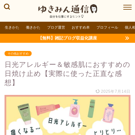
生きかた
働きかた
ブログ運営
おすすめ本
プロフィール
個人
【無料】雑記ブログ収益化講座
その他おすすめ
日光アレルギー＆敏感肌におすすめの
日焼け止め【実際に使った正直な感
想】
2025年7月14日