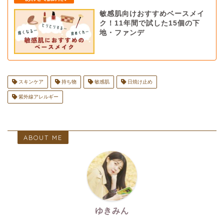
敏感肌向けおすすめベースメイ
ク！11年間で試した15個の下
地・ファンデ
スキンケア
持ち物
敏感肌
日焼け止め
紫外線アレルギー
ABOUT ME
ゆきみん