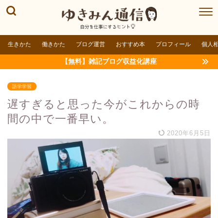
生きかた
働きかた
ブログ運営
おすすめ本
プロフィール
個人
【無料】雑記ブログ収益化講座
語学学習
遅すぎると思った今がこれからの時
間の中で一番早い。
2020年6月5日