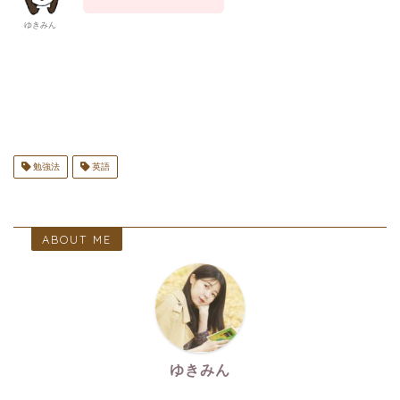
ゆきみん
勉強法
英語
ABOUT ME
ゆきみん