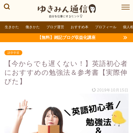
生きかた
働きかた
ブログ運営
おすすめ本
プロフィール
個人
【無料】雑記ブログ収益化講座
語学学習
【今からでも遅くない！】英語初心者
におすすめの勉強法＆参考書【実際伸
びた】
2019年10月15日