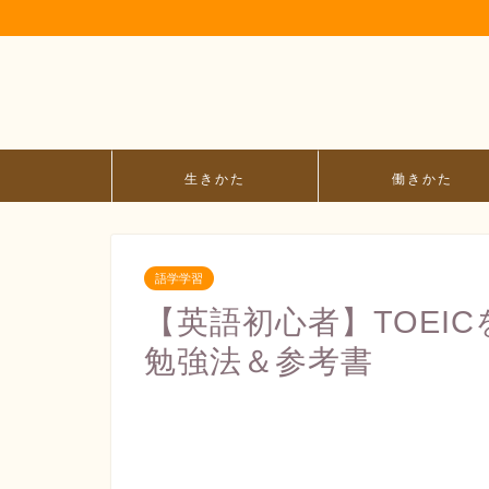
生きかた
働きかた
語学学習
【英語初心者】TOEI
勉強法＆参考書