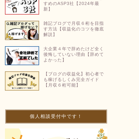
すめのASP3社【2024年最
新】
雑記ブログで月収６桁を目指
す方法【収益化のコツを徹底
解説】
大企業４年で辞めたけど全く
後悔していない理由【辞めて
よかった】
【ブログの収益化】初心者で
も稼げるしくみ完全ガイド
【月収６桁可能】
個人相談受付中です！