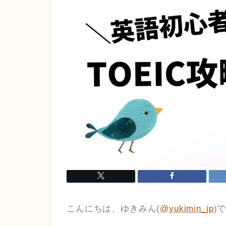
こんにちは、ゆきみん(
@yukimin_jp
)