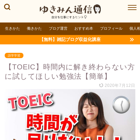
生きかた
働きかた
ブログ運営
おすすめ本
プロフィール
個人
【無料】雑記ブログ収益化講座
語学学習
【TOEIC】時間内に解き終わらない方
に試してほしい勉強法【簡単】
2020年7月12日