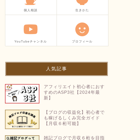
個人相談
生きかた
YouTubeチャンネル
プロフィール
人気記事
アフィリエイト初心者におす
すめのASP3社【2024年最
新】
【ブログの収益化】初心者で
も稼げるしくみ完全ガイド
【月収６桁可能】
雑記ブログで月収６桁を目指