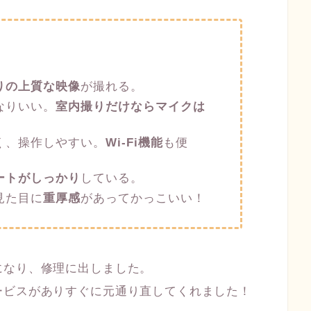
りの上質な映像
が撮れる。
なりいい。
室内撮りだけならマイクは
く、操作しやすい。
Wi-Fi機能
も便
ートがしっかり
している。
見た目に
重厚感
があってかっこいい！
になり、修理に出しました。
ービスがありすぐに元通り直してくれました！