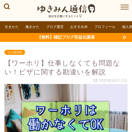
生きかた
働きかた
ブログ運営
おすすめ本
プロフィール
個人
【無料】雑記ブログ収益化講座
その他外国
【ワーホリ】仕事しなくても問題な
い！ビザに関する勘違いを解説
2020年6月12日