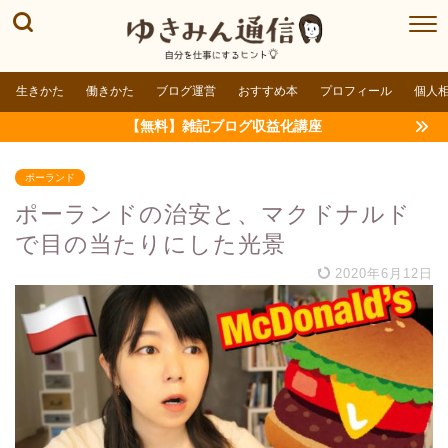
生きかた
働きかた
ブログ運営
おすすめ本
プロフィール
個人
【無料】雑記ブログ収益化講座
ポーランド
ポーランドの治安と、マクドナルド
で目の当たりにした光景
2020年6月12日