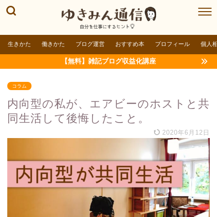
生きかた
働きかた
ブログ運営
おすすめ本
プロフィール
個人
【無料】雑記ブログ収益化講座
コラム
内向型の私が、エアビーのホストと共
同生活して後悔したこと。
2020年6月12日