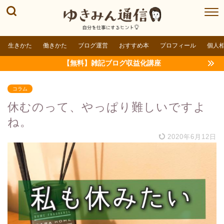
生きかた
働きかた
ブログ運営
おすすめ本
プロフィール
個人
【無料】雑記ブログ収益化講座
コラム
休むのって、やっぱり難しいですよ
ね。
2020年6月12日