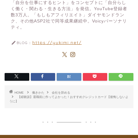
「自分を仕事にするヒント」をコンセプトに「自分らし
く働く・関わる・生きる方法」を発信。YouTube登録者
数3万人。「もしもアフィリエイト」ダイヤモンドラン
ク、その他ASP2社で同等成果継続中。Voicyパーソナリ
ティ。
https://yukimi.net/
BLOG：
HOME
働きかた
会社を辞める
【経験談】退職前に作ってよかった！おすすめクレジットカード【後悔しないよ
うに】