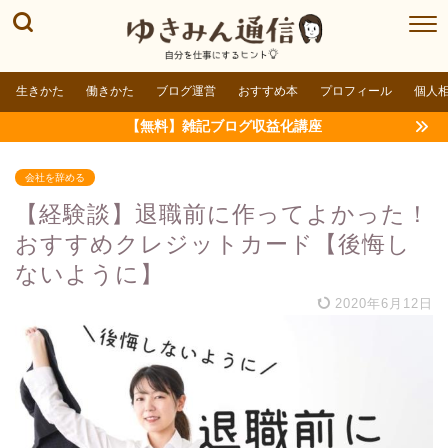
生きかた
働きかた
ブログ運営
おすすめ本
プロフィール
個人
【無料】雑記ブログ収益化講座
会社を辞める
【経験談】退職前に作ってよかった！
おすすめクレジットカード【後悔し
ないように】
2020年6月12日