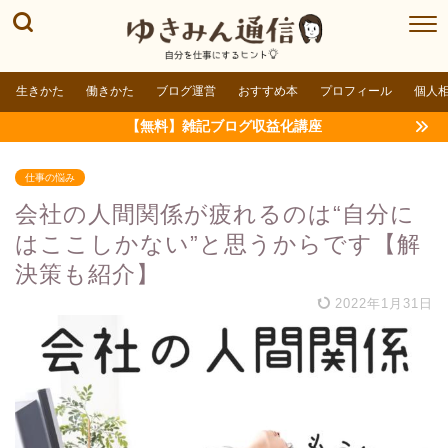
生きかた
働きかた
ブログ運営
おすすめ本
プロフィール
個人
【無料】雑記ブログ収益化講座
仕事の悩み
会社の人間関係が疲れるのは“自分に
はここしかない”と思うからです【解
決策も紹介】
2022年1月31日