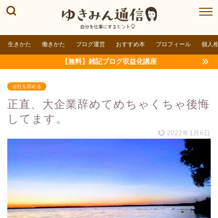
生きかた
働きかた
ブログ運営
おすすめ本
プロフィール
個人
【無料】雑記ブログ収益化講座
会社を辞める
正直、大企業辞めてめちゃくちゃ後悔
してます。
2022年1月6日