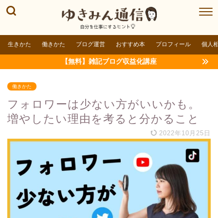
生きかた
働きかた
ブログ運営
おすすめ本
プロフィール
個人
【無料】雑記ブログ収益化講座
働きかた
フォロワーは少ない方がいいかも。
増やしたい理由を考ると分かること
2022年10月25日