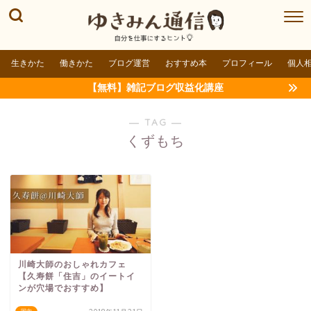
生きかた
働きかた
ブログ運営
おすすめ本
プロフィール
個人
【無料】雑記ブログ収益化講座
― TAG ―
くずもち
川崎大師のおしゃれカフェ
【久寿餅「住吉」のイートイ
ンが穴場でおすすめ】