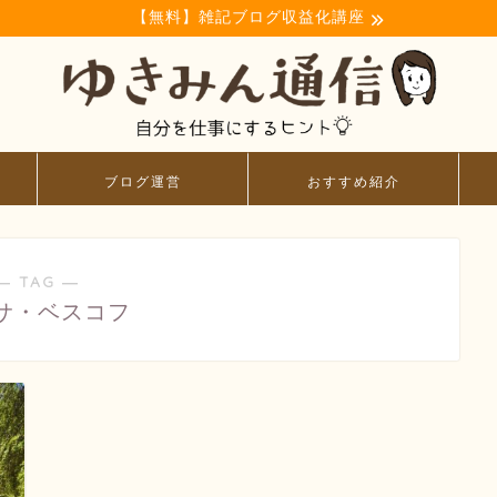
【無料】雑記ブログ収益化講座
ブログ運営
おすすめ紹介
― TAG ―
サ・ベスコフ