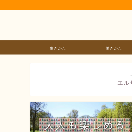
生きかた
働きかた
エル