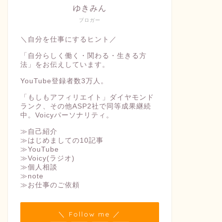
ゆきみん
ブロガー
＼自分を仕事にするヒント／
「自分らしく働く・関わる・生きる方
法」をお伝えしています。
YouTube登録者数3万人。
「もしもアフィリエイト」ダイヤモンド
ランク、その他ASP2社で同等成果継続
中。Voicyパーソナリティ。
≫自己紹介
≫はじめましての10記事
≫YouTube
≫Voicy(ラジオ)
≫個人相談
≫note
≫お仕事のご依頼
＼ Follow me ／