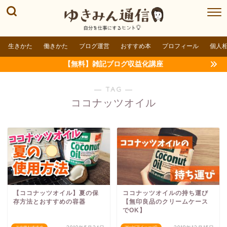
生きかた
働きかた
ブログ運営
おすすめ本
プロフィール
個人
【無料】雑記ブログ収益化講座
― TAG ―
ココナッツオイル
【ココナッツオイル】夏の保
ココナッツオイルの持ち運び
存方法とおすすめの容器
【無印良品のクリームケース
でOK】