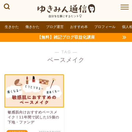
生きかた
働きかた
ブログ運営
おすすめ本
プロフィール
個人
【無料】雑記ブログ収益化講座
― TAG ―
ベースメイク
敏感肌向けおすすめベースメ
イク！11年間で試した15個の
下地・ファンデ