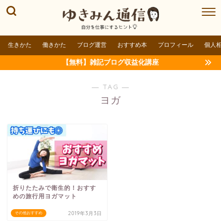
生きかた
働きかた
ブログ運営
おすすめ本
プロフィール
個人
【無料】雑記ブログ収益化講座
― TAG ―
ヨガ
折りたたみで衛生的！おすす
めの旅行用ヨガマット
2019年3月3日
その他おすすめ