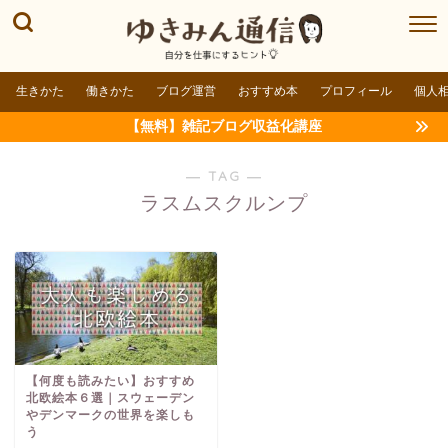
生きかた
働きかた
ブログ運営
おすすめ本
プロフィール
個人
【無料】雑記ブログ収益化講座
― TAG ―
ラスムスクルンプ
【何度も読みたい】おすすめ
北欧絵本６選｜スウェーデン
やデンマークの世界を楽しも
う