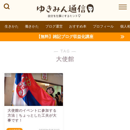
生きかた
働きかた
ブログ運営
おすすめ本
プロフィール
個人
【無料】雑記ブログ収益化講座
― TAG ―
大使館
大使館のイベントに参加する
方法｜ちょっとした工夫が大
事です！