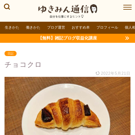
生きかた
働きかた
ブログ運営
おすすめ本
プロフィール
個人
【無料】雑記ブログ収益化講座
日記
チョコクロ
2022年5月21日