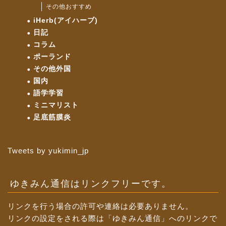
その他おすすめ
iHerb(アイハーブ)
日記
コラム
ポーランド
その他外国
国内
語学学習
ミニマリスト
足底筋膜炎
Tweets by yukimin_jp
ゆきみん通信はリンクフリーです。
リンクを行う場合の許可や連絡は必要ありません。
リンクの設定をされる際は「ゆきみん通信」へのリンクで