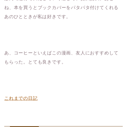
ね、本を買うとブックカバーをパタパタ付けてくれる
あのひとときが私は好きです。
あ、コーヒーといえばこの漫画、友人におすすめして
もらった。とても良きです。
これまでの日記