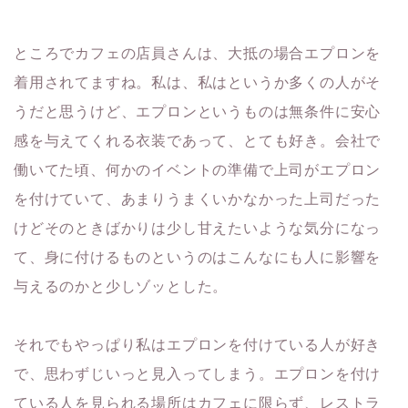
ところでカフェの店員さんは、大抵の場合エプロンを
着用されてますね。私は、私はというか多くの人がそ
うだと思うけど、エプロンというものは無条件に安心
感を与えてくれる衣装であって、とても好き。会社で
働いてた頃、何かのイベントの準備で上司がエプロン
を付けていて、あまりうまくいかなかった上司だった
けどそのときばかりは少し甘えたいような気分になっ
て、身に付けるものというのはこんなにも人に影響を
与えるのかと少しゾッとした。
それでもやっぱり私はエプロンを付けている人が好き
で、思わずじいっと見入ってしまう。エプロンを付け
ている人を見られる場所はカフェに限らず、レストラ