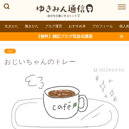
生きかた
働きかた
ブログ運営
おすすめ本
プロフィール
個人
【無料】雑記ブログ収益化講座
日記
おじいちゃんのトレー
2022年6月3日