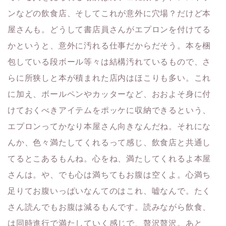
ンなどの飲食店、そしてこれが意外に穴場？だけど本
屋さんも。どうして書店員さんがエプロンを付けてる
かというと、意外に汚れる仕事だからだそう。本を梱
包している段ボール等々は結構汚れているもので、さ
らに所狭しと本が積まれた店内はほこりも多い。これ
に加え、ボールペンやカッターなど、おおよそ身に付
けておくべきアイテムをポッケに収納できるという、
エプロンってかなり本屋さん向きなんだね。それにな
んか、色々満たしてくれるって感じ、飲食店と共通し
てるとこあるもんね。心をね、満たしてくれるよ本屋
さんは。や、でも心は満ちてもお腹は空くよ。心満ち
足りてお腹いっぱいなんてのはこれ、嘘なんで。たく
さん読んでもお腹は減るもんです。読みながら飲食、
は同時進行で満たしていく感じで、贅沢贅沢。あと