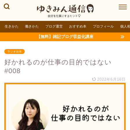
生きかた
働きかた
ブログ運営
おすすめ本
プロフィール
個人
【無料】雑記ブログ収益化講座
ラジオ台本
好かれるのが仕事の目的ではない
#008
2022年6月16日