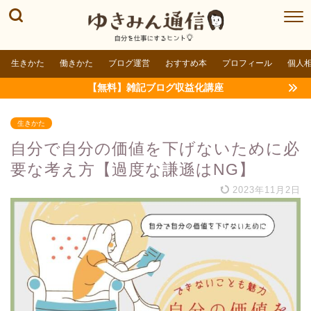
生きかた
働きかた
ブログ運営
おすすめ本
プロフィール
個人
【無料】雑記ブログ収益化講座
生きかた
自分で自分の価値を下げないために必
要な考え方【過度な謙遜はNG】
2023年11月2日