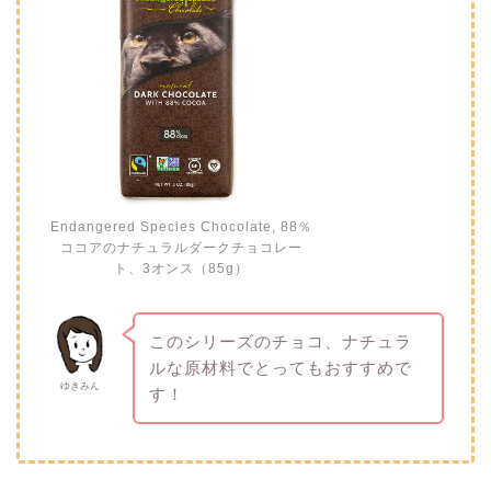
Endangered Species Chocolate, 88％
ココアのナチュラルダークチョコレー
ト、3オンス（85g）
このシリーズのチョコ、ナチュラ
ルな原材料でとってもおすすめで
ゆきみん
す！