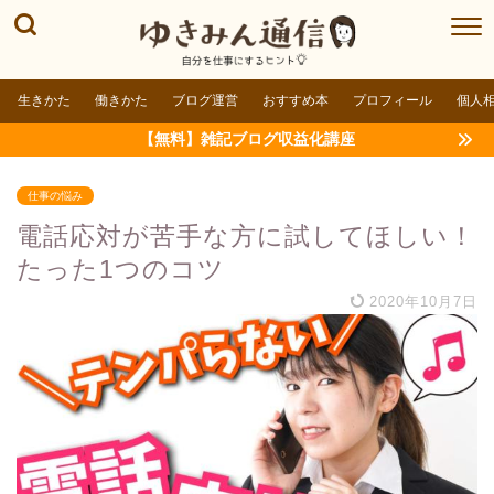
生きかた
働きかた
ブログ運営
おすすめ本
プロフィール
個人
【無料】雑記ブログ収益化講座
仕事の悩み
電話応対が苦手な方に試してほしい！
たった1つのコツ
2020年10月7日