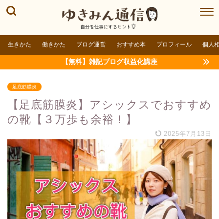
生きかた
働きかた
ブログ運営
おすすめ本
プロフィール
個人
【無料】雑記ブログ収益化講座
足底筋膜炎
【足底筋膜炎】アシックスでおすすめ
の靴【３万歩も余裕！】
2025年7月13日