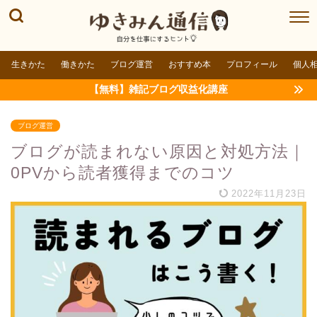
生きかた
働きかた
ブログ運営
おすすめ本
プロフィール
個人
【無料】雑記ブログ収益化講座
ブログ運営
ブログが読まれない原因と対処方法｜
0PVから読者獲得までのコツ
2022年11月23日