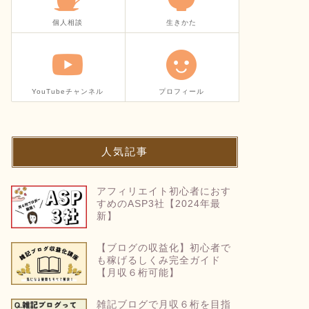
個人相談
生きかた
YouTubeチャンネル
プロフィール
人気記事
アフィリエイト初心者におす
すめのASP3社【2024年最
新】
【ブログの収益化】初心者で
も稼げるしくみ完全ガイド
【月収６桁可能】
雑記ブログで月収６桁を目指