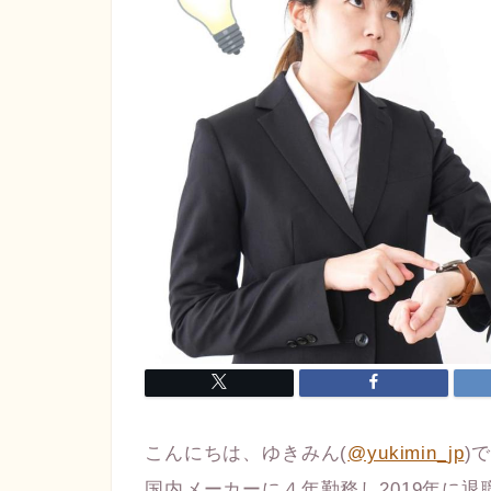
こんにちは、ゆきみん(
@yukimin_jp
)
国内メーカーに４年勤務し2019年に