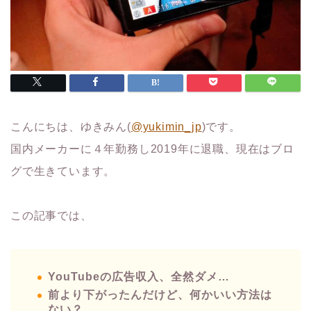
こんにちは、ゆきみん(
@yukimin_jp
)です。
国内メーカーに４年勤務し2019年に退職、現在はブロ
グで生きています。
この記事では、
YouTubeの広告収入、全然ダメ…
前より下がったんだけど、何かいい方法は
ない？