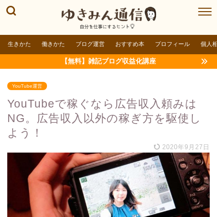
生きかた
働きかた
ブログ運営
おすすめ本
プロフィール
個人
【無料】雑記ブログ収益化講座
YouTube運営
YouTubeで稼ぐなら広告収入頼みは
NG。広告収入以外の稼ぎ方を駆使し
よう！
2020年9月27日