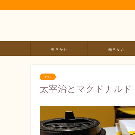
生きかた
働きかた
コラム
太宰治とマクドナルド