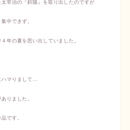
た太宰治の『斜陽』を取り出したのですが
く集中できず。
学４年の夏を思い出していました。
にハマりまして…
がありました。
作品です。