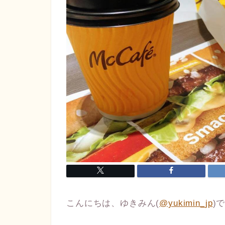
こんにちは、ゆきみん(
@yukimin_jp
)