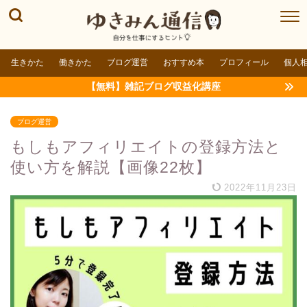
生きかた
働きかた
ブログ運営
おすすめ本
プロフィール
個人
【無料】雑記ブログ収益化講座
ブログ運営
もしもアフィリエイトの登録方法と
使い方を解説【画像22枚】
2022年11月23日